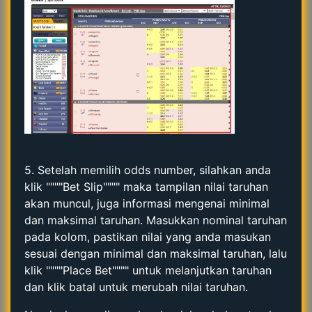
5. Setelah memilih odds number, silahkan anda
klik """"Bet Slip"""" maka tampilan nilai taruhan
akan muncul, juga informasi mengenai minimal
dan maksimal taruhan. Masukkan nominal taruhan
pada kolom, pastikan nilai yang anda masukan
sesuai dengan minimal dan maksimal taruhan, lalu
klik """"Place Bet"""" untuk melanjutkan taruhan
dan klik batal untuk merubah nilai taruhan.