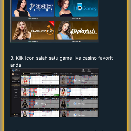
3. Klik icon salah satu game live casino favorit
anda