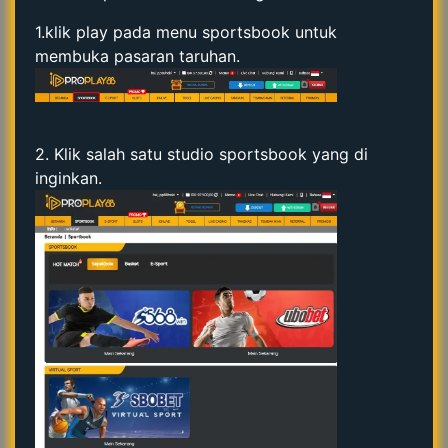
1.klik play pada menu sportsbook untuk
membuka pasaran taruhan.
2. Klik salah satu studio sportsbook yang di
inginkan.