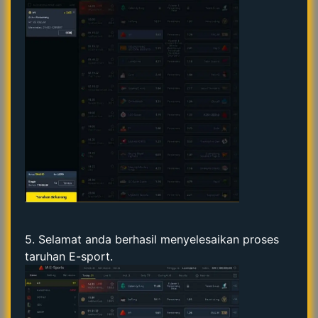
5. Selamat anda berhasil menyelesaikan proses
taruhan E-sport.