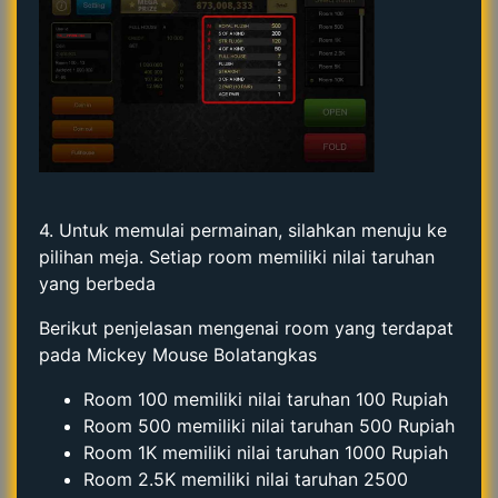
4. Untuk memulai permainan, silahkan menuju ke
pilihan meja. Setiap room memiliki nilai taruhan
yang berbeda
Berikut penjelasan mengenai room yang terdapat
pada Mickey Mouse Bolatangkas
Room 100 memiliki nilai taruhan 100 Rupiah
Room 500 memiliki nilai taruhan 500 Rupiah
Room 1K memiliki nilai taruhan 1000 Rupiah
Room 2.5K memiliki nilai taruhan 2500