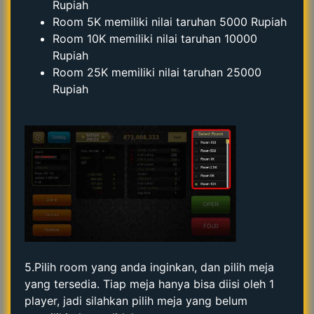
Rupiah
Room 5K memiliki nilai taruhan 5000 Rupiah
Room 10K memiliki nilai taruhan 10000
Rupiah
Room 25K memiliki nilai taruhan 25000
Rupiah
5.Pilih room yang anda inginkan, dan pilih meja
yang tersedia. Tiap meja hanya bisa diisi oleh 1
player, jadi silahkan pilih meja yang belum