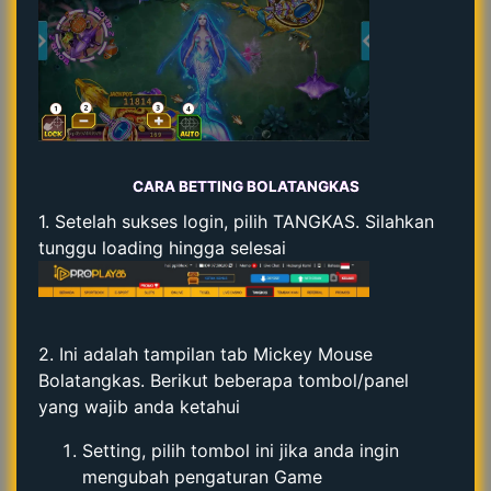
CARA BETTING BOLATANGKAS
1. Setelah sukses login, pilih TANGKAS. Silahkan
tunggu loading hingga selesai
2. Ini adalah tampilan tab Mickey Mouse
Bolatangkas. Berikut beberapa tombol/panel
yang wajib anda ketahui
Setting, pilih tombol ini jika anda ingin
mengubah pengaturan Game