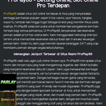
ProPlay88 - Betting Online, Slot Online
Pro Terdepan
ProPlay88
adalah situs slot online terdepan di Asia yang menyediakan
berbagai permainan populer seperti live casino, sportsbook, tangkas,
esports, tembak ikan hingga togel.Sebagai brand yang memiliki fokus pada
kualitas, ProPlay88 selalu berusaha untuk memberikan pengalaman bermain
terbaik bagi semua pemainnya. Di ProPlay88, kenyamanan dan keamanan
pemain adalah prioritas utama kami. Kami menggunakan teknologi enkripsi
terkini untuk memastikan keamanan data pribadi dan transaksi keuangan
pemain kami. Selain itu, kami juga memiliki layanan pelanggan 24/7 yang siap
membantu pemain dengan segala kebutuhannya.
Menangkan Jackpot Terbesar di Situs Resmi ProPlay88
ProPlay88 salah satu agen judi online terpercaya. ProPlay88 merupakan situs
resmi dan terpercaya yang telah mengantongi legalitas dari BMM testlabs
yang menjamin keamanan data diri player. Kami juga menawarkan berbagai
bonus dan promosi menarik, serta turnamen besar dengan hadiah fantastis
untuk semua pemain kami. Dengan berbagai macam game yang tersedia,
pemain dapat memilih permainan kasino favorit mereka dan bermain dengan
nyaman di platform yang user-friendly dan mudah digunakan. ProPlay88 juga
bekerja sama dengan beberapa bank terbesar di Asia, untuk memastikan
transaksi keuangan yang cepat, aman, dan mudah bagi pemain kami. ProPlay88
berusaha untuk terus meningkatkan layanan kami, dengan berinvestasi pada
teknologi canggih dan menggandeng staf yang terampil dan berdedikasi. Kami