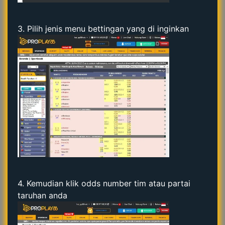
3. Pilih jenis menu bettingan yang di inginkan
4. Kemudian klik odds number tim atau partai
taruhan anda