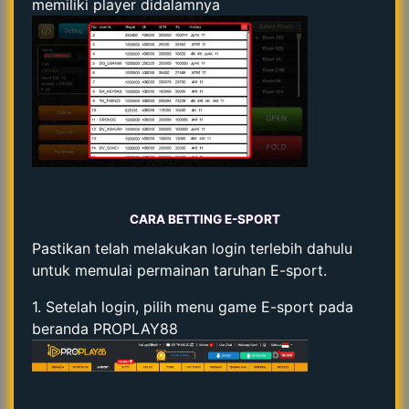
memiliki player didalamnya
CARA BETTING E-SPORT
Pastikan telah melakukan login terlebih dahulu
untuk memulai permainan taruhan E-sport.
1. Setelah login, pilih menu game E-sport pada
beranda PROPLAY88