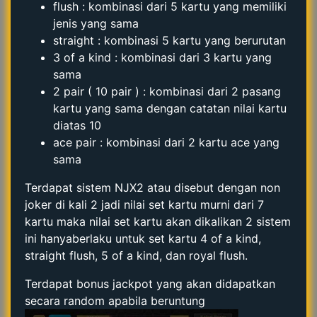
flush : kombinasi dari 5 kartu yang memiliki
jenis yang sama
straight : kombinasi 5 kartu yang berurutan
3 of a kind : kombinasi dari 3 kartu yang
sama
2 pair ( 10 pair ) : kombinasi dari 2 pasang
kartu yang sama dengan catatan nilai kartu
diatas 10
ace pair : kombinasi dari 2 kartu ace yang
sama
Terdapat sistem NJX2 atau disebut dengan non
joker di kali 2 jadi nilai set kartu murni dari 7
kartu maka nilai set kartu akan dikalikan 2 sistem
ini hanyaberlaku untuk set kartu 4 of a kind,
straight flush, 5 of a kind, dan royal flush.
Terdapat bonus jackpot yang akan didapatkan
secara random apabila beruntung