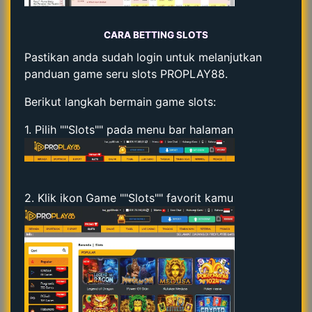
CARA BETTING SLOTS
Pastikan anda sudah login untuk melanjutkan
panduan game seru slots PROPLAY88.
Berikut langkah bermain game slots:
1. Pilih ""Slots"" pada menu bar halaman
2. Klik ikon Game ""Slots"" favorit kamu