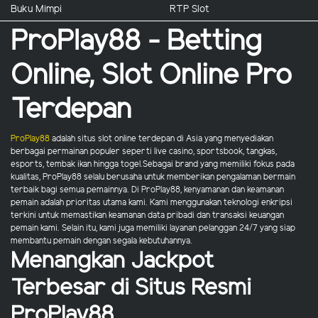
Buku Mimpi
RTP Slot
ProPlay88 - Betting
Online, Slot Online Pro
Terdepan
ProPlay88
adalah situs slot online terdepan di Asia yang menyediakan
berbagai permainan populer seperti live casino, sportsbook, tangkas,
esports, tembak ikan hingga togel.Sebagai brand yang memiliki fokus pada
kualitas, ProPlay88 selalu berusaha untuk memberikan pengalaman bermain
terbaik bagi semua pemainnya. Di ProPlay88, kenyamanan dan keamanan
pemain adalah prioritas utama kami. Kami menggunakan teknologi enkripsi
terkini untuk memastikan keamanan data pribadi dan transaksi keuangan
pemain kami. Selain itu, kami juga memiliki layanan pelanggan 24/7 yang siap
membantu pemain dengan segala kebutuhannya.
Menangkan Jackpot
Terbesar di Situs Resmi
ProPlay88