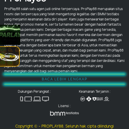
ProPlay88 salah satu agen judi online terpercaya. ProPlay88 merupakan situs
resmi dan terpercaya yang telah mengantongi legalitas dari BMM testlabs
yang menjamin keamanan data diri player. Kami juga menawarkan berbagai
bonus dan promosi menarik, serta turnamen besar dengan hadiah fantastis
untuk semua pemain kami. Dengan berbagai macam game yang tersedia,
pemain dapat memilih permainan kasino favorit mereka dan bermain dengan
nyaman di platform yang user-friendly dan mudah digunakan. ProPlay88 juga
bekerja sama dengan beberapa bank terbesar di Asia, untuk memastikan
transaksi keuangan yang cepat, aman, dan mudah bagi pemain kami. ProPlay88
berusaha untuk terus meningkatkan layanan kami, dengan berinvestasi pada
teknologi canggih dan menggandeng staf yang terampil dan berdedikasi. Kami
juga berkomitmen untuk memberikan pengalaman bermain yang
menyenangkan dan adil bagi semua pemain kami.
BACA LEBIH LENGKAP
Dukungan Perangkat :
Keamanan Terjamin :
Lisensi :
Copyright © - PROPLAY88. Seluruh hak cipta dilindungi